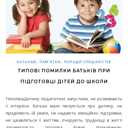
,
,
БАТЬКАМ
ПАМ'ЯТКИ
ПОРАДИ СПЕЦІАЛІСТІВ
ТИПОВІ ПОМИЛКИ БАТЬКІВ ПРИ
ПІДГОТОВЦІ ДІТЕЙ ДО ШКОЛИ
ГіпоопікаДитину педагогічно запустили, не розвивають
її інтереси. Батьки мало пік­луються про дитину, не
приділяють їй уваги, не надають емоційної підтримки,
не цікавляться її життям, ігнорують труднощі в житті
дитини.Часто гіпоопіка буває прихованою.