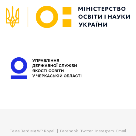
Тема Bard від
WP Royal
.
Facebook
Twitter
Instagram
Email