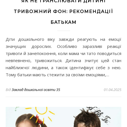
ЯК НЕ ТРАНСЛЮВАТИ ДИТИНІ
ТРИВОЖНИЙ ФОН: РЕКОМЕНДАЦІЇ
БАТЬКАМ
Діти дошкільного віку завжди реагують на емоції
значущих дорослих. Особливо заразливі реакції
тривоги й занепокоєння, коли мама чи тато поводиться
невпевнено, тривожиться. Дитина зчитує цей стан
найближчої людини, а також ідентифікує себе з нею.
Тому батьки мають стежити за своїми емоціями,…
Від
Заклад дошкільної освіти 35
01.04.2025