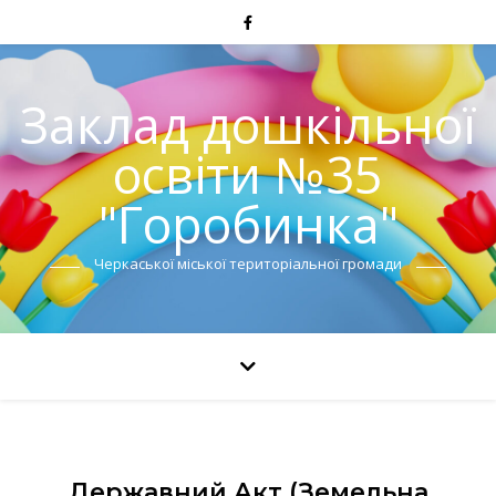
Заклад дошкільної
освіти №35
"Горобинка"
Черкаської міської територіальної громади
Державний Акт (земельна