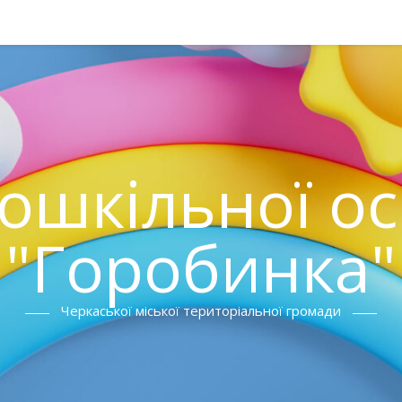
ошкільної о
"Горобинка"
Черкаської міської територіальної громади