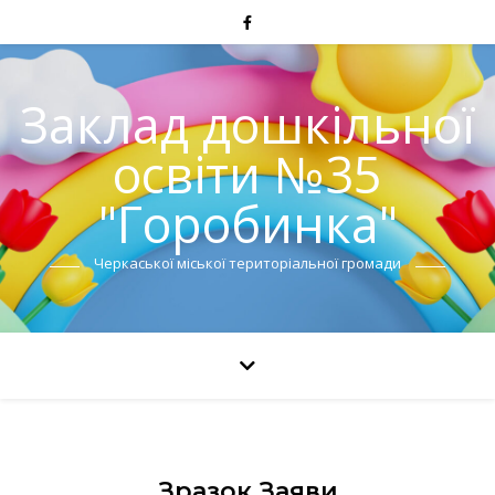
Заклад дошкільної
освіти №35
"Горобинка"
Черкаської міської територіальної громади
Зразок Заяви