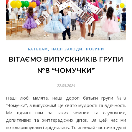
,
,
БАТЬКАМ
НАШІ ЗАХОДИ
НОВИНИ
ВІТАЄМО ВИПУСКНИКІВ ГРУПИ
№8 “ЧОМУЧКИ”
22.05.2024
Наші любі малята, наші дорогі батьки групи №8
“Чомучки”, з випускним! Це свято мудрості та вдячності.
Ми вдячні вам за таких чемних та слухняних,
допитливих та життєрадісних діток. За цей час ми
потоваришували і зріднились. То ж нехай часточка душі