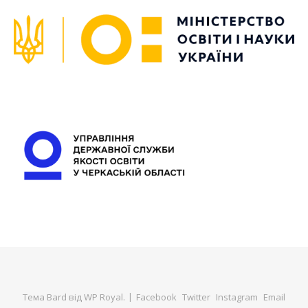
Тема Bard від
WP Royal
.
Facebook
Twitter
Instagram
Email