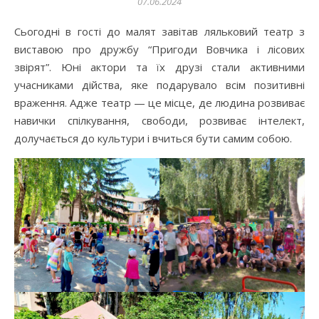
07.06.2024
Сьогодні в гості до малят завітав ляльковий театр з
виставою про дружбу “Пригоди Вовчика і лісових
звірят”. Юні актори та їх друзі стали активними
учасниками дійства, яке подарувало всім позитивні
враження. Адже театр — це місце, де людина розвиває
навички спілкування, свободи, розвиває інтелект,
долучається до культури і вчиться бути самим собою.