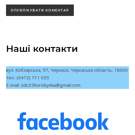
Наші контакти
вул. Кобзарська, 97, Черкаси, Черкаська область, 18000
тел.: (0472) 711 055
E-mail:
zdo35horobynka@gmail.com