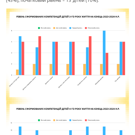
(43%), початковий рівень – 13 дітей (10%).